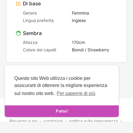
Di base
Genere
Femmina
Lingua preferita
Inglese
Sembra
Altezza
170cm
Colore dei capelli
Biondi / Strawberry
Questo sito Web utilizza i cookie per
assicurarti di ottenere la migliore esperienza
sul nostro sito web.
Per saperne di più
Diritto d'autore © 2026 ArmenianMatch. Tutti i diritti
riservati.
Fatto!
Riguardo a noi
-
condizioni
-
politica sulla riservatezza
-
Contatto