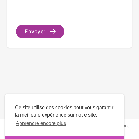
Envoyer
Ce site utilise des cookies pour vous garantir
la meilleure expérience sur notre site.
Apprendre encore plus
droits d'auteur © 2026 ArmenianMatch. Tous les droits sont
réservés.