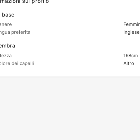
rmazioni sul profilo
 base
enere
Femmi
ngua preferita
Inglese
embra
tezza
168cm
lore dei capelli
Altro