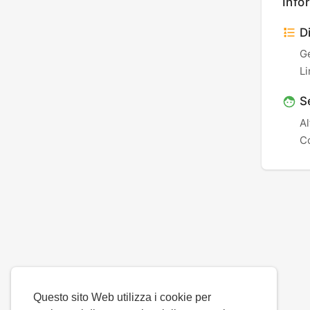
Info
Di
G
Li
S
Al
Co
Questo sito Web utilizza i cookie per