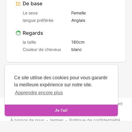
De base
Le sexe
Femelle
langue préférée
Anglais
Regards
la taille
180cm
Couleur de cheveux
blanc
Ce site utilise des cookies pour vous garantir
la meilleure expérience sur notre site.
Apprendre encore plus
droits d'auteur © 2026 ArmenianMatch. Tous les droits sont
réservés.
Je l'ai!
À propos de nous
-
termes
-
Politique de confidentialité
-
Contact