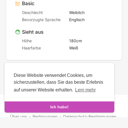
Basic
Geschlecht
Weiblich
Bevorzugte Sprache
Englisch
Sieht aus
Höhe
180cm
Haarfarbe
Weiß
Diese Website verwendet Cookies, um
sicherzustellen, dass Sie das beste Erlebnis
auf unserer Website erhalten.
Lern mehr
Urheberrechte © © 2026 ArmenianMatch. Alle Rechte
vorbehalten.
Ich habs!
Über uns
-
Bedingungen
-
Datenschutz-Bestimmungen
-
Kontakt