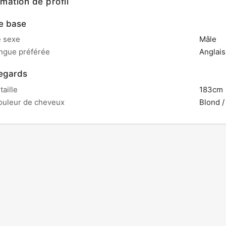
rmation de profil
e base
e sexe
Mâle
angue préférée
Anglais
egards
 taille
183cm
ouleur de cheveux
Blond /