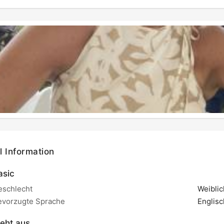
il Information
sic
eschlecht
Weiblic
evorzugte Sprache
Englisc
eht aus