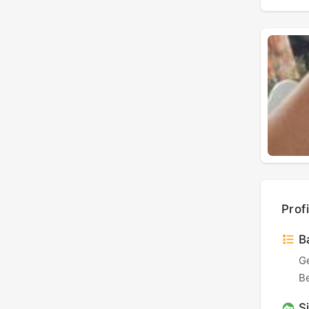
Prof
Ba
G
B
Si