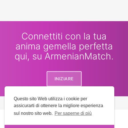
Connettiti con la tua
anima gemella perfetta
qui, su ArmenianMatch.
INIZIARE
Questo sito Web utilizza i cookie per
assicurarti di ottenere la migliore esperienza
sul nostro sito web.
Per saperne di più
Diritto d'autore © 2026 ArmenianMatch. Tutti i diritti
riservati.