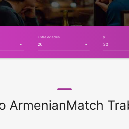
Entre edades
y
 ArmenianMatch Tra