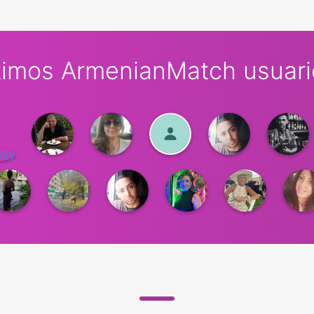
timos ArmenianMatch usuari