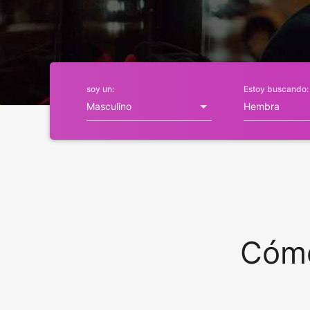
soy un:
Estoy buscando:
Cómo